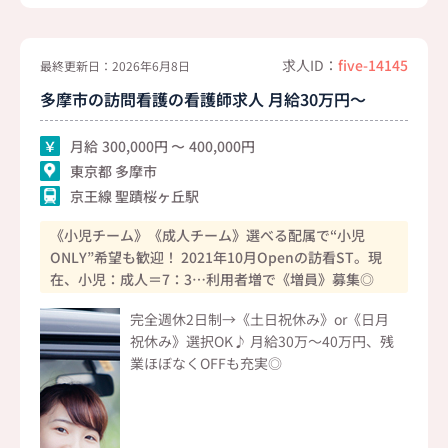
求人ID：
five-14145
最終更新日：2026年6月8日
多摩市の訪問看護の看護師求人 月給30万円～
月給
300,000
400,000
東京都 多摩市
京王線 聖蹟桜ヶ丘駅
《小児チーム》《成人チーム》選べる配属で“小児
ONLY”希望も歓迎！ 2021年10月Openの訪看ST。現
在、小児：成人＝7：3…利用者増で《増員》募集◎
完全週休2日制→《土日祝休み》or《日月
祝休み》選択OK♪ 月給30万～40万円、残
業ほぼなくOFFも充実◎