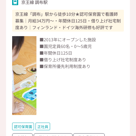
京王線 調布駅
京王線「調布」駅から徒歩10分★認可保育園で看護師
募集｜月給34万円～・年間休日125日・借り上げ社宅制
度あり｜フィンランド・ドイツ海外研修も好評です
■2013年にオープンした施設
■園児定員60名・0～5歳児
■年間休日125日
■借り上げ社宅制度あり
■保育所優先利用制度あり
認可保育園
正社員