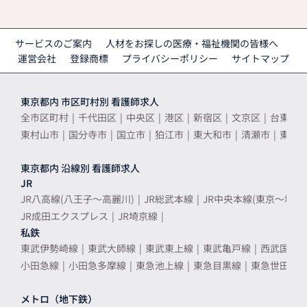
サービスのご案内
人材をお探しの医療・福祉機関の皆様へ
運営会社
登録商標
プライバシーポリシー
サイトマップ
東京都内 市区町村別 看護師求人
全市区町村
千代田区
中央区
港区
新宿区
文京区
台東区
東村山市
国分寺市
国立市
狛江市
東大和市
清瀬市
東久
東京都内 沿線別 看護師求人
JR
JR八高線(八王子～高麗川)
JR総武本線
JR中央本線(東京～塩尻)
JR成田エクスプレス
JR埼京線
私鉄
東武伊勢崎線
東武大師線
東武東上線
東武亀戸線
西武国分
小田急線
小田急多摩線
東急池上線
東急目黒線
東急世田谷
メトロ（地下鉄）