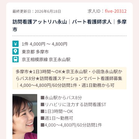
求人ID：
five-20312
最終更新日：2026年6月18日
訪問看護アットリハ永山｜パート看護師求人｜多摩
市
1件
4,000
4,800
東京都 多摩市
京王相模原線 京王永山駅
多摩市★1日3時間～OK★京王永山駅・小田急永山駅か
らバス8分★訪問看護ステーションでパート看護師募集
｜4,000～4,800円/60分訪問1件・週1日勤務から可
■永山駅からバス8分
■リハビリに注力する訪問看護ST
■1日3時間～OK
■週1日～勤務可
■4,000～4,800円/60分訪問1件