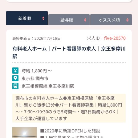
新着順
給与順
オススメ順
求人ID：
five-20570
最終更新日：2026年7月16日
有料老人ホーム｜パート看護師の求人｜京王多摩川
駅
時給
1,800
東京都 調布市
京王相模原線 京王多摩川駅
調布市の有料老人ホーム◆京王相模原線「京王多摩
川」駅から徒歩13分◆パート看護師募集｜時給1,800円
～・7:30～19:30のうち5時間～・週3日勤務からOK｜
大手企業が運営しています
■2020年に新築OPENした施設
■入居定員99名・平均介護度2.5