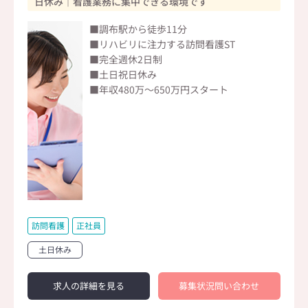
日休み｜看護業務に集中できる環境です
■調布駅から徒歩11分
■リハビリに注力する訪問看護ST
■完全週休2日制
■土日祝日休み
■年収480万～650万円スタート
訪問看護
正社員
土日休み
求人の詳細を見る
募集状況問い合わせ