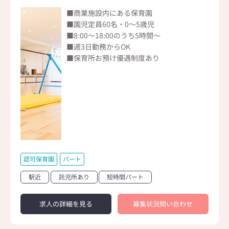
■商業施設内にある保育園
■園児定員60名・0～5歳児
■8:00～18:00のうち5時間～
■週3日勤務からOK
■保育所お預け優遇制度あり
認可保育園
パート
駅近
託児所あり
短時間パート
求人の詳細を見る
募集状況問い合わせ