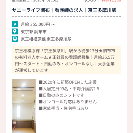
サニーライフ調布｜看護師の求人｜京王多摩川駅
月給
355,000
東京都 調布市
京王相模原線 京王多摩川駅
京王相模原線「京王多摩川」駅から徒歩13分★調布市
の有料老人ホーム★正社員の看護師募集｜月給35.5万
円～スタート・日勤のみ・オンコールなし｜大手企業
が運営しています
■2020年に新築OPENした施設
■入居定員99名・平均介護度2.5
■日勤のみのシフトです
■オンコール対応はありません
■家族手当・住宅手当あり