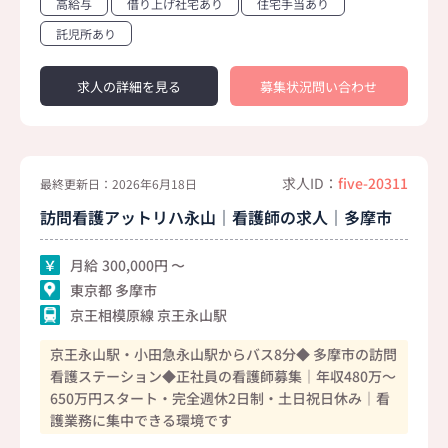
高給与
借り上げ社宅あり
住宅手当あり
託児所あり
求人の詳細を見る
募集状況問い合わせ
求人ID：
five-20311
最終更新日：2026年6月18日
訪問看護アットリハ永山｜看護師の求人｜多摩市
月給
300,000
東京都 多摩市
京王相模原線 京王永山駅
京王永山駅・小田急永山駅からバス8分◆ 多摩市の訪問
看護ステーション◆正社員の看護師募集｜年収480万～
650万円スタート・完全週休2日制・土日祝日休み｜看
護業務に集中できる環境です