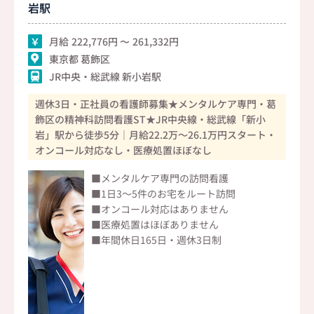
岩駅
月給
222,776
261,332
東京都 葛飾区
JR中央・総武線 新小岩駅
週休3日・正社員の看護師募集★メンタルケア専門・葛
飾区の精神科訪問看護ST★JR中央線・総武線「新小
岩」駅から徒歩5分｜月給22.2万～26.1万円スタート・
オンコール対応なし・医療処置ほぼなし
■メンタルケア専門の訪問看護
■1日3～5件のお宅をルート訪問
■オンコール対応はありません
■医療処置はほぼありません
■年間休日165日・週休3日制