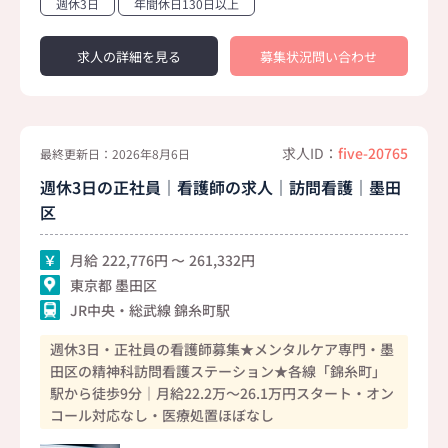
週休3日
年間休日130日以上
求人の詳細を見る
募集状況問い合わせ
求人ID：
five-20765
最終更新日：2026年8月6日
週休3日の正社員｜看護師の求人｜訪問看護｜墨田
区
月給
222,776
261,332
東京都 墨田区
JR中央・総武線 錦糸町駅
週休3日・正社員の看護師募集★メンタルケア専門・墨
田区の精神科訪問看護ステーション★各線「錦糸町」
駅から徒歩9分｜月給22.2万～26.1万円スタート・オン
コール対応なし・医療処置ほぼなし