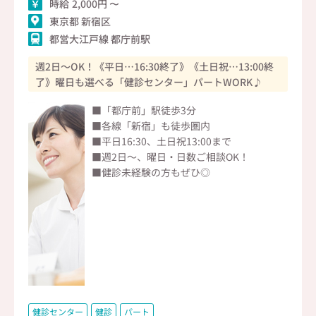
時給
2,000
東京都 新宿区
都営大江戸線 都庁前駅
週2日～OK！《平日…16:30終了》《土日祝…13:00終
了》曜日も選べる「健診センター」パートWORK♪
■「都庁前」駅徒歩3分
■各線「新宿」も徒歩圏内
■平日16:30、土日祝13:00まで
■週2日～、曜日・日数ご相談OK！
■健診未経験の方もぜひ◎
健診センター
健診
パート