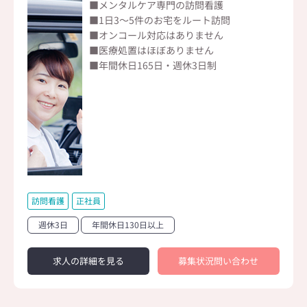
■メンタルケア専門の訪問看護
■1日3～5件のお宅をルート訪問
■オンコール対応はありません
■医療処置はほぼありません
■年間休日165日・週休3日制
訪問看護
正社員
週休3日
年間休日130日以上
求人の詳細を見る
募集状況問い合わせ