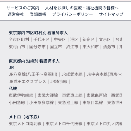
サービスのご案内
人材をお探しの医療・福祉機関の皆様へ
運営会社
登録商標
プライバシーポリシー
サイトマップ
東京都内 市区町村別 看護師求人
全市区町村
千代田区
中央区
港区
新宿区
文京区
台東区
東村山市
国分寺市
国立市
狛江市
東大和市
清瀬市
東久
東京都内 沿線別 看護師求人
JR
JR八高線(八王子～高麗川)
JR総武本線
JR中央本線(東京～塩尻)
JR成田エクスプレス
JR埼京線
私鉄
東武伊勢崎線
東武大師線
東武東上線
東武亀戸線
西武国分
小田急線
小田急多摩線
東急池上線
東急目黒線
東急世田谷
メトロ（地下鉄）
東京メトロ南北線
東京メトロ千代田線
東京メトロ丸ノ内線