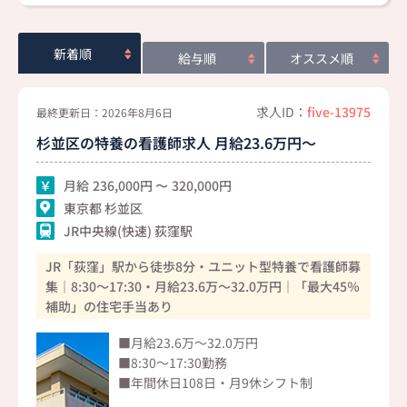
新着順
給与順
オススメ順
求人ID：
five-13975
最終更新日：2026年8月6日
杉並区の特養の看護師求人 月給23.6万円～
月給
236,000
320,000
東京都 杉並区
JR中央線(快速) 荻窪駅
JR「荻窪」駅から徒歩8分・ユニット型特養で看護師募
集｜8:30～17:30・月給23.6万～32.0万円｜「最大45％
補助」の住宅手当あり
■月給23.6万～32.0万円
■8:30～17:30勤務
■年間休日108日・月9休シフト制