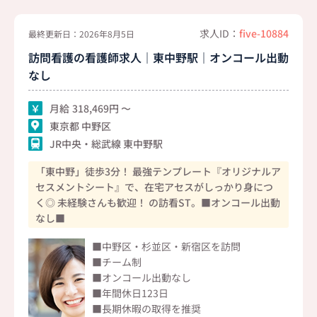
求人ID：
five-10884
最終更新日：2026年8月5日
訪問看護の看護師求人｜東中野駅｜オンコール出動
なし
月給
318,469
東京都 中野区
JR中央・総武線 東中野駅
「東中野」徒歩3分！ 最強テンプレート『オリジナルア
セスメントシート』で、在宅アセスがしっかり身につ
く◎ 未経験さんも歓迎！ の訪看ST。■オンコール出動
なし■
■中野区・杉並区・新宿区を訪問
■チーム制
■オンコール出動なし
■年間休日123日
■長期休暇の取得を推奨