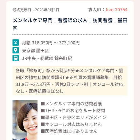
求人ID：
five-20754
最終更新日：2026年8月6日
メンタルケア専門｜看護師の求人｜訪問看護｜墨田
区
月給
318,050
373,100
東京都 墨田区
JR中央・総武線 錦糸町駅
各線「錦糸町」駅から徒歩9分★メンタルケア専門・墨
田区の精神科訪問看護ST★正社員の看護師募集｜月給
31.8万～37.3万円・週休2日シフト制｜オンコール対応
なし・医療処置ほぼなし
■メンタルケア専門の訪問看護
■1日3～5件のお宅をルート訪問
■墨田区・台東区エリアがメイン
■オンコール対応はありません
■医療処置はほぼありません