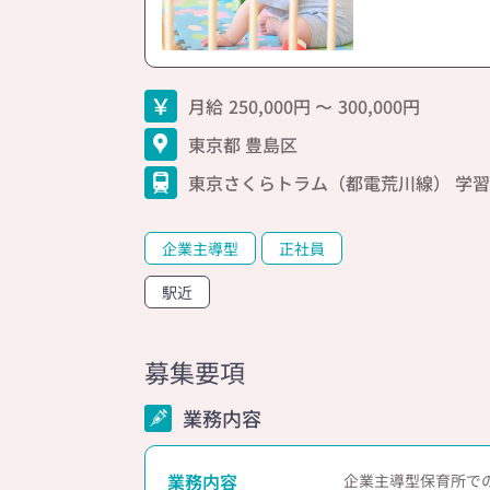
月給
250,000
300,000
東京都 豊島区
東京さくらトラム（都電荒川線） 学
企業主導型
正社員
駅近
募集要項
業務内容
業務内容
企業主導型保育所で