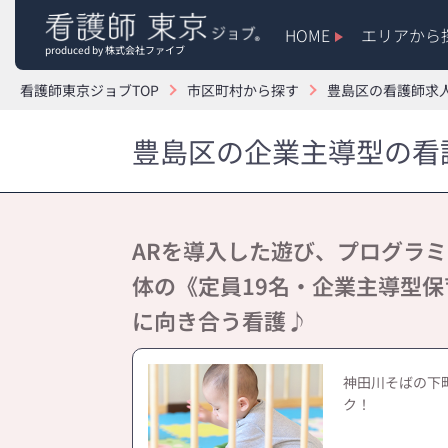
HOME
エリアから
produced by 株式会社ファイブ
看護師東京ジョブTOP
市区町村から探す
豊島区の看護師求
豊島区の企業主導型の看護
ARを導入した遊び、プログラミン
体の《定員19名・企業主導型
に向き合う看護♪
神田川そばの下
ク！