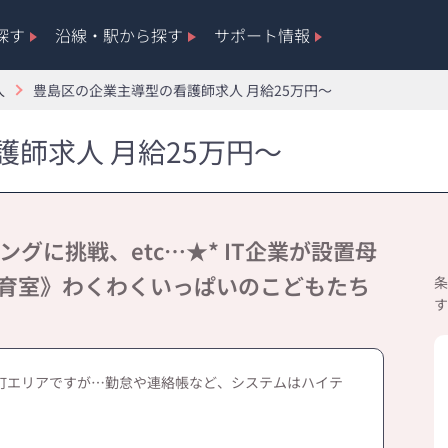
探す
沿線・駅から探す
サポート情報
人
豊島区の企業主導型の看護師求人 月給25万円～
師求人 月給25万円～
グに挑戦、etc…★* IT企業が設置母
保育室》わくわくいっぱいのこどもたち
条
す
町エリアですが…勤怠や連絡帳など、システムはハイテ