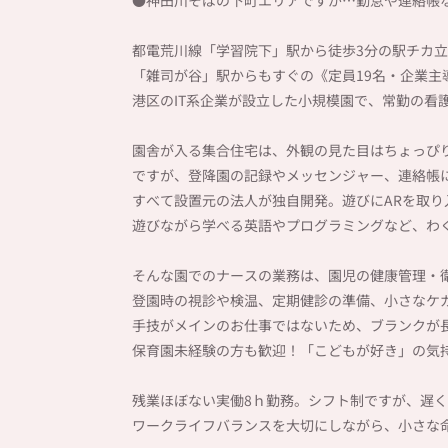
都電荒川線「学習院下」駅から徒歩3分の駅チカ立地
「雑司が谷」駅からもすぐの《定員19名・企業主
港区のIT系企業が設立した小規模園で、常勤の看
園舎が入る集合住宅は、外観の見た目はちょっぴ
ですが、登降園の記録やメッセンジャー、連絡帳
すべて設置元の法人が独自開発。遊びにARを取り
遊びながら学べる英語やプログラミングなど、わく
そんな園でのナースの業務は、園児の健康管理・
登園時の視診や検温、定期健診の準備、小さなケ
手技がメインのお仕事ではないため、ブランクが
保育園未経験の方も歓迎！「こどもが好き」の気
残業ほぼない実働8ｈ勤務。シフト制ですが、遅くと
ワークライフバランスを大切にしながら、小さな