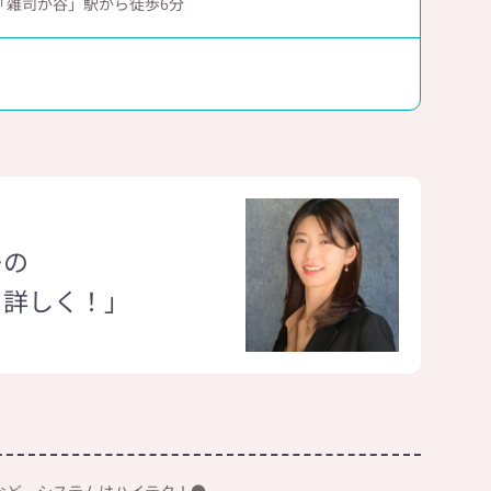
「雑司が谷」駅から徒歩6分
ーの
と詳しく！」
など、システムはハイテク！●