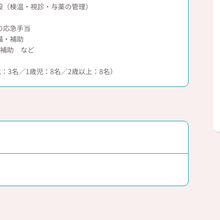
般（検温・視診・与薬の管理）
の応急手当
備・補助
育補助 など
児：3名／1歳児：8名／2歳以上：8名）