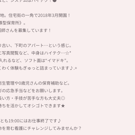
。住宅街の一角で2018年3月開園！
導型保育所》。
護師さんを募集しています！
り古い、下町のアパート…という感じ。
に写真閲覧など、中身はハイテク…☆*
入れるなど、ソフト面は“イマドキ”。
わく体験もぎゅっと詰まっています♪.+
衛生管理や0歳児さんの保育補助など。
ガの応急手当などをお願いします。
長い方・手技が苦手な方も大丈夫◎
持ちを活かしてオシゴトできます★
も19:00にはお仕事終了です♪
命を育む看護にチャレンジしてみませんか？