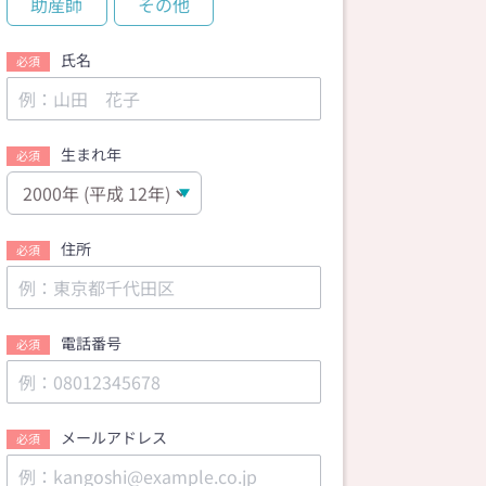
助産師
その他
氏名
必須
生まれ年
必須
住所
必須
電話番号
必須
メールアドレス
必須