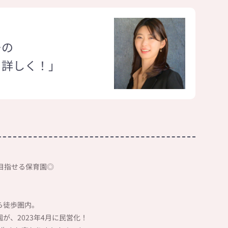
ーの
と詳しく！」
と目指せる保育園◎
ら徒歩圏内。
が、2023年4月に民営化！