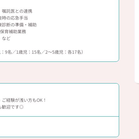
、嘱託医との連携
良時の応急手当
康診断の準備・補助
の保育補助業務
 など
：9名／1歳児：15名／2～5歳児：各17名）
・ご経験が浅い方もOK！
も歓迎です◎