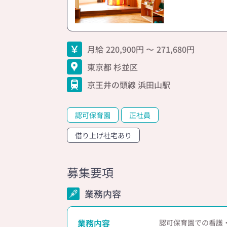
月給
220,900
271,680
東京都 杉並区
京王井の頭線 浜田山駅
認可保育園
正社員
借り上げ社宅あり
募集要項
業務内容
業務内容
認可保育園での看護