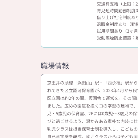
交通費支給（上限：20
育児短時間勤務制度
借り上げ社宅制度あり（
退職金制度あり（勤
試用期間あり（3ヶ
受動喫煙防止措置：
職場情報
京王井の頭線「浜田山」駅・「西永福」駅からそ
れてきた区立認可保育園が、2023年4月から
区立園は約2年の間、仮園舎で運営を。その間
ました。広めの園庭を抱くコの字型の建物で、
児・5歳児の保育室、2Fには0歳児～3歳児の
びと過ごせるよう、温かみある素朴な内装に仕
乳児クラスは担当保育士制を導入し、こどもの
自己肯定感を醸成。幼児クラスからは子ども同