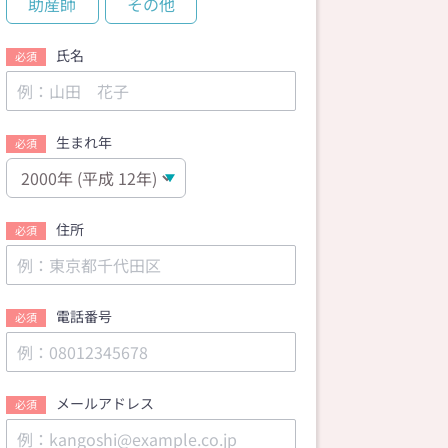
助産師
その他
氏名
必須
生まれ年
必須
住所
必須
電話番号
必須
メールアドレス
必須