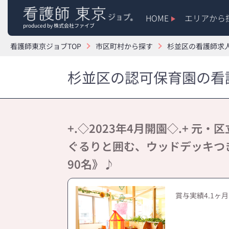
HOME
エリアから
produced by 株式会社ファイブ
看護師東京ジョブTOP
市区町村から探す
杉並区の看護師求
杉並区の認可保育園の看護
+.◇2023年4月開園◇.+ 元
ぐるりと囲む、ウッドデッキつ
90名》♪
賞与実績4.1ヶ