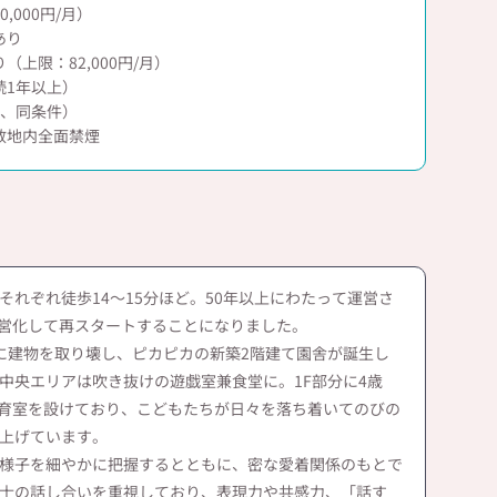
,000円/月）
あり
上限：82,000円/月）
続1年以上）
月、同条件）
敷地内全面禁煙
れぞれ徒歩14～15分ほど。50年以上にわたって運営さ
民営化して再スタートすることになりました。
に建物を取り壊し、ピカピカの新築2階建て園舎が誕生し
中央エリアは吹き抜けの遊戯室兼食堂に。1F部分に4歳
保育室を設けており、こどもたちが日々を落ち着いてのびの
上げています。
様子を細やかに把握するとともに、密な愛着関係のもとで
士の話し合いを重視しており、表現力や共感力、「話す