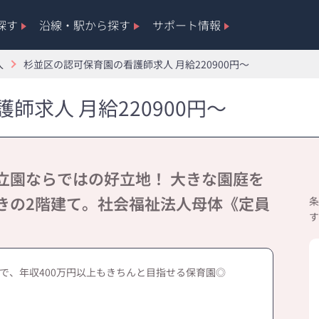
探す
沿線・駅から探す
サポート情報
人
杉並区の認可保育園の看護師求人 月給220900円～
師求人 月給220900円～
・区立園ならではの好立地！ 大きな園庭を
きの2階建て。社会福祉法人母体《定員
条
す
月で、年収400万円以上もきちんと目指せる保育園◎