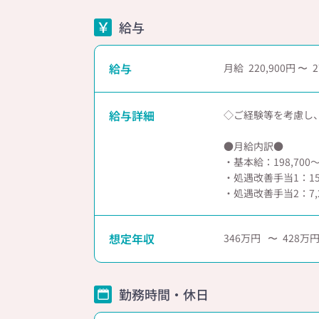
給与
給与
月給
220,900
2
給与詳細
◇ご経験等を考慮し
●月給内訳●
・基本給：198,700～
・処遇改善手当1：15,
・処遇改善手当2：7,
想定年収
346
428
勤務時間・休日