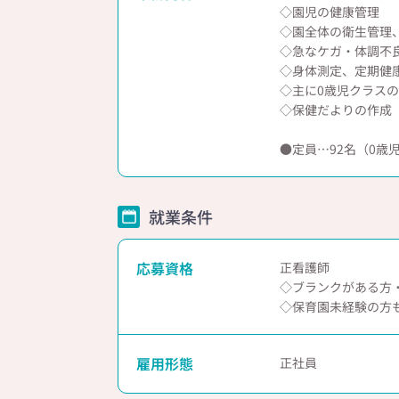
◇園児の健康管理
◇園全体の衛生管理
◇急なケガ・体調不
◇身体測定、定期健
◇主に0歳児クラス
◇保健だよりの作成
●定員…92名（0歳児
就業条件
応募資格
正看護師
◇ブランクがある方
◇保育園未経験の方
雇用形態
正社員